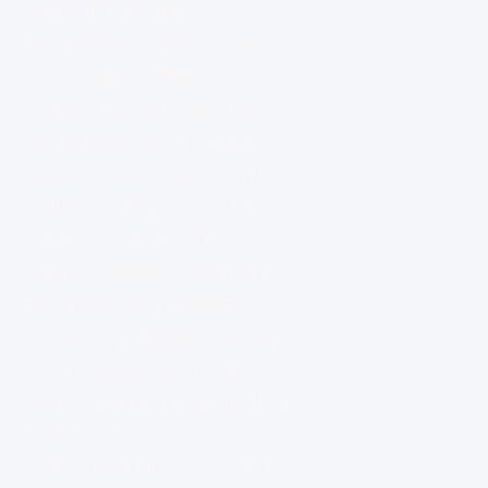
Kavaklıdere Belediye
Başkanlığımızca Geleneksel Olarak
Düzenlediğimiz İFTAR
Programlarımız Kapsamında Bu
Akşam KURUCUOVA Mahalle
Halkımızın Gönül Sofralarına Misafir
Olduk…İftar Programımıza Katılım
Sağlayan Kavaklıdere Kaymakamımız
Sayın Ali ARGAMA…Ak Parti İlçe
Başkanımız Volkan ALPÖZEN ve
Yönetimi…İlçe Protokolümüz…Siyasi
Parti Temsilcilerimiz…Önceki
Dönem Belediye Başkanımız Nuray
BOZYER…Meclis Üyelerimiz…
KURUCUOVA Muhtarımız…Misafir