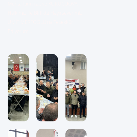
Muhtarlarımız… ve KURUCUOVA
Halkımız ile Birlikte Hayırseverimiz
ÜMİT MERTOĞLU’na Teşekkür
Ediyorum…