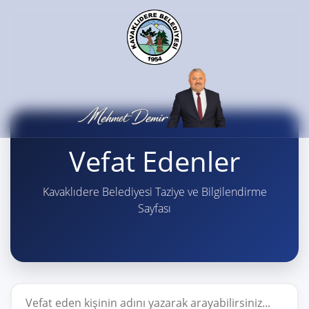
Vefat Edenler
Kavaklıdere Belediyesi Taziye ve Bilgilendirme
Sayfası